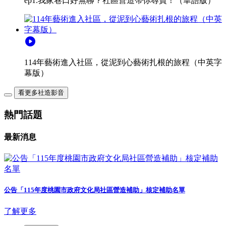
ep1.我家巷口好無聊？社區營造帶你尋寶！（華語版）
play_circle
114年藝術進入社區，從泥到心藝術扎根的旅程（中英字
幕版）
看更多社造影音
熱門話題
最新消息
公告「115年度桃園市政府文化局社區營造補助」核定補助名單
了解更多