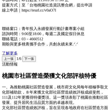
提案方式｜至「台地桃園社造資訊整合網」提出申請
線上申請｜https://reurl.cc/v0aO7l
聯絡窗口：青年投入永續發展行動計畫專案小組
諮詢時間：9:00至18:00，每週二及國定假日休息
聯絡電話：03－4660512
期盼與更多桃青攜手合作，共創永續未來.ᐟ.ᐟ
了解更多
1/6
上一張
下一張
活動情報
桃園市社區營造榮獲文化部評核特優
一、為推動桃園社區營造發展，桃市府文化局每年積極爭取文
化部補助款，８年來獲文化部社區營造績效評核成績斐然，
111及112年更獲得特優獎項。這一獎項表彰了桃園在推動社區
發展、提升居民生活品質方面的卓越表現。
文化部社區營造績效評核，旨在呈現各地政府在社區營造方面