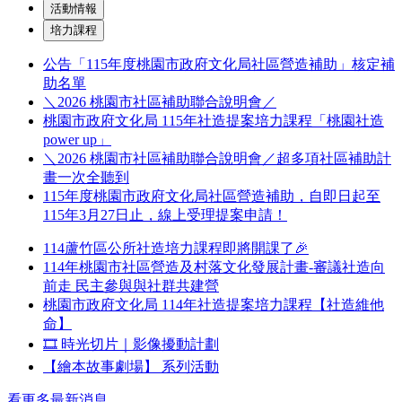
活動情報
培力課程
公告「115年度桃園市政府文化局社區營造補助」核定補
助名單
＼2026 桃園市社區補助聯合說明會／
桃園市政府文化局 115年社造提案培力課程「桃園社造
power up」
＼2026 桃園市社區補助聯合說明會／超多項社區補助計
畫一次全聽到
115年度桃園市政府文化局社區營造補助，自即日起至
115年3月27日止，線上受理提案申請！
114蘆竹區公所社造培力課程即將開課了🎉
114年桃園市社區營造及村落文化發展計畫-審議社造向
前走 民主參與與社群共建營
桃園市政府文化局 114年社造提案培力課程【社造維他
命】
🎞️ 時光切片｜影像擾動計劃
【繪本故事劇場】 系列活動
看更多最新消息