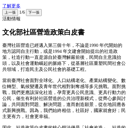
了解更多
1/6
上一張
下一張
活動情報
文化部社區營造政策白皮書
臺灣社區營造已經邁入第三個十年，不論是1990 年代開始的
地方認同自主行動，或是1994 年文建會開始提出的社造政
策，社造行動一直是源自於臺灣解嚴前後，民間自主意識抬
頭，以及社會運動崛起的脈絡下，從基層社區重塑民間社會公
共領域，打造民主及公民社會的基礎工程。
當前臺灣社會面對全球化、人口結構老化、產業結構變化、數
位轉型、氣候變遷及青年世代相對剝奪感等多元挑戰。面對挑
戰，我們更應該深化社造，孕育更具公民意識、更具行動力的
公民，催生有利於社區營造的公共治理新模式，從齊心參與討
論，共同面對問題、解決問題，進而創造願景，從在地回應各
式新興挑戰。因為，我們始終相信，社區好，國家就會好；民
主更有力，社會更幸福。
因此，社造政策白皮書的核心想法便是「社會改造」，社造的