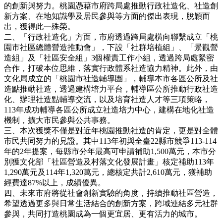
的創新與努力。桃園憑藉市府跨局處推動行政社造化、社造創
新方案、在地知識學及居民參與等方面的傑出表現，脫穎而
出，獲得此一殊榮。
二、「行政社造化」方面，市府透過跨局處橫向聯繫成立「桃
園市社區總體營造推動會」，下設「社群培植組」、「景觀營
造組」及「社區安全組」3個權責工作小組，透過跨局處緊密
合作，打破本位思維，落實行政體系社造協力精神。此外，由
文化局成立的「桃園市社造輔導團」，輔導本市各區公所及社
造點推動社造，透過建構培力平台，輔導區公所推動行政社造
化、辦理社造點輔導交流，以及培育社造人才等三項策略，
113年成功輔導各區公所成立社造培力中心，建構在地化社造
機制，擴大市民參與公共事務。
三、本次獲獎不僅是對近年桃園推動社造的肯定，更是對全體
市民共同努力的見證。其中113年初與全臺22縣市競爭113-114
年的2年提案，每縣市分年最高可申請補助1,500萬元，本市分
別獲文化部「社區營造及村落文化發展計畫」核定補助113年
1,290萬元及114年1,320萬元，總核定共計2,610萬元，獲補助
經費達87%以上，成績優異。
四、未來市府將從社會創新實驗的角度，持續推動社區營造，
希望透過更多與日常生活結合的創新方案，跨域連結多元社群
參與，共同打造桃園成為一個更宜居、更有活力的城市。