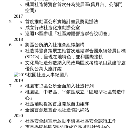
桃園社造博覽會首次分為雙展區(舊月台、公部門
空間)
2017
首度推動區公所實施計畫及獎勵辦法
成立行政社造化推動辦公室
巡迴13區辦理「社區總體營造聯合說明會」
2018
將區公所納入社推會組織架構
社造博覽會策展主軸首次連結聯合國永續發展目標
(SDGs)，呈現在地特色，並和國際接軌
文化局社造分數納入民政局區政考核項目及建管處
優良公寓大廈評鑑
2019
桃園市13區公所全面加入社造行列
桃園區、中壢區、平鎮區成立「區域型社區營造中
心」
社區補助提案首度開放自由組隊
全國首創建置台地社造資訊網站
2020
社區安全組宣示啟動平鎮區社區安全認證工作
市長揭牌桃園5區公所成立區域型社造中心