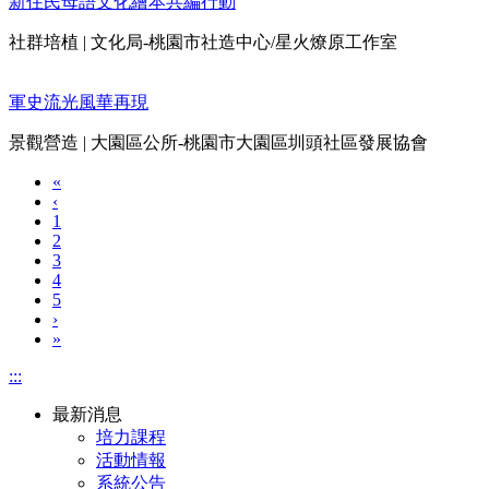
新住民母語文化繪本共編行動
社群培植
|
文化局-桃園市社造中心/星火燎原工作室
軍史流光風華再現
景觀營造
|
大園區公所-桃園市大園區圳頭社區發展協會
«
‹
1
2
3
4
5
›
»
:::
最新消息
培力課程
活動情報
系統公告